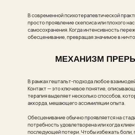
В современной психотерапевтической практи
просто проявление скепсиса или плохого нас
самосохранения. Когда интенсивность пережи
обесценивание, превращая значимое в ничто
МЕХАНИЗМ ПРЕРЫ
В рамках гештальт-подхода любое взаимоде
Контакт — это ключевое понятие, описывающ
терапия выделяет несколько способов, кото
аккорда, мешающего ассимиляции опыта.
Обесценивание обычно проявляется на стади
потребность удовлетворена или когда клиен
последующей потери. Чтобы избежать боли, 