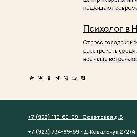
поджидают совреме
Психолог в 
Стресс городской ж
расстройств среди 
все чаще встречаю
+7 (923) 110-69-99 - Советская д.8
+7 (923) 734-99-69 - Д.Ковальчук 272/4