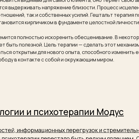
ановится видимым для самого клиента, оно теряет свою 
ится выдерживать напряжение близости. Процесс исцелен
тношений, так и собственных усилий. Гештальт терапия 
тановится кирпичиком в фундаменте целостной личности
ремится полностью искоренить обесценивание. В некото
ет быть полезной. Цель терапии — сделать этот механиз
ться открытым для нового опыта, способного изменить е
ободу в контакте с собой и окружающим миром.
логии и психотерапии Модус
ростей, информационных перегрузок и стремитель
 психотерапии перестало быть редким явлением.