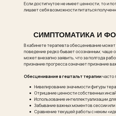
Если достигнутое не имеет ценности, то и п
лишает себя возможности питаться полученн
СИМПТОМАТИКА И ФО
В кабинете терапевта обесценивание может 
поведение редко бывает осознанным; чаще о
может внезапно заявить, что за полгода раб
признание прогресса означает признание ва
Обесценивание в гештальт терапии
часто 
Нивелирование значимости фигуры тера
Отрицание ценности собственных инсай
Использование интеллектуализации для
Забывание важных моментов сессии или
Сравнение текущей работы с неким «ид