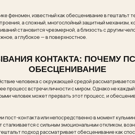
ке феномен, известный как обесценивание в гештальт те
троения, а сложный, многослойный защитный механизм, к
ваний становится чрезмерной, а близость с другим чело
жное, а глубокое — в поверхностное.
ВАНИЯ КОНТАКТА: ПОЧЕМУ П
ОБЕСЦЕНИВАНИЕ
йствие человека с окружающей средой рассматривается
ее процесс встречи личности с миром. Однако не каждый
рыми человек может прервать этот процесс, и обесценив
и пост-контакта или непосредственно в момент кульмин
т сталкивается с сильным эмоциональным откликом, возн
гештальт подход рассматривает обесценивание как спос