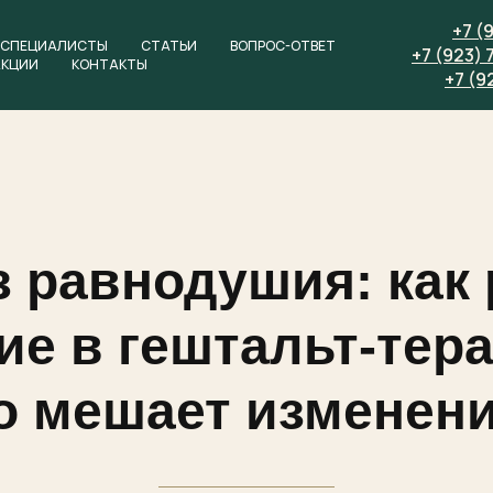
+7 (
СПЕЦИАЛИСТЫ
СТАТЬИ
ВОПРОС-ОТВЕТ
+7 (923) 
АКЦИИ
КОНТАКТЫ
+7 (9
з равнодушия: как 
е в гештальт-тер
о мешает изменен