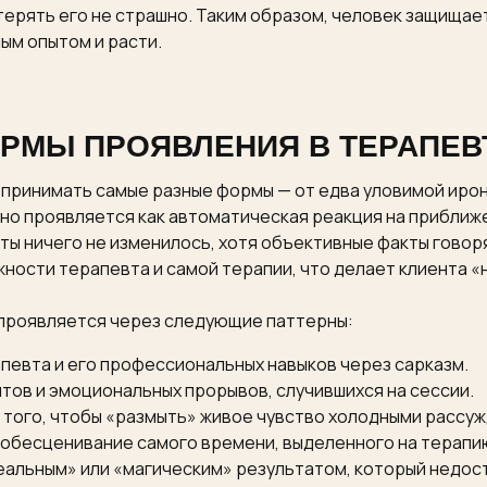
отерять его не страшно. Таким образом, человек защища
ым опытом и расти.
РМЫ ПРОЯВЛЕНИЯ В ТЕРАПЕ
принимать самые разные формы — от едва уловимой ирон
но проявляется как автоматическая реакция на приближе
оты ничего не изменилось, хотя объективные факты говор
жности терапевта и самой терапии, что делает клиента 
проявляется через следующие паттерны:
певта и его профессиональных навыков через сарказм.
тов и эмоциональных прорывов, случившихся на сессии.
 того, чтобы «размыть» живое чувство холодными рассу
 обесценивание самого времени, выделенного на терапи
еальным» или «магическим» результатом, который недос