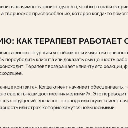
снизить значимость происходящего, чтобы сохранить прив
, а творческое приспособление, которое когда-то помогл
ИЮ: КАК ТЕРАПЕВТ РАБОТАЕТ
алиста высокого уровня устойчивости и чувствительност
бы переубедить клиента или доказать ему ценность работ
роисходит. Терапевт возвращает клиенту его реакции, фо
сходящее.
анице контакта». Когда клиент начинает обесценивать, 
жно сделать наши достижения мелкими?». Это переводит 
сных ощущений, внезапного холода или скуки, клиент на
арность или страх, которые кажутся невыносимыми.