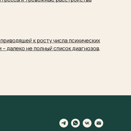
приводящей к росту числа психических
 – далеко не полный список диагнозов,