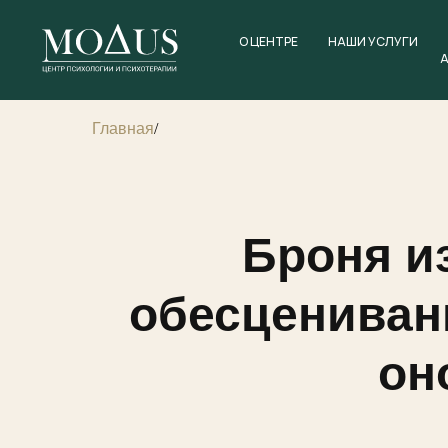
О ЦЕНТРЕ
НАШИ УСЛУГИ
Главная
/
Броня и
обесценивани
он