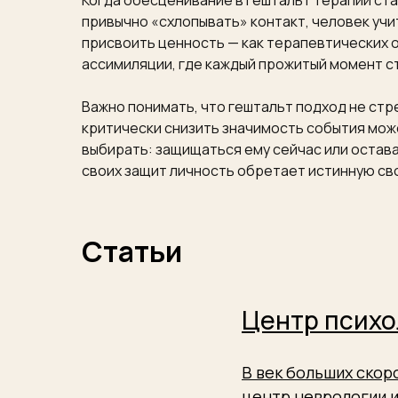
Когда обесценивание в гештальт терапии ст
привычно «схлопывать» контакт, человек уч
присвоить ценность — как терапевтических о
ассимиляции, где каждый прожитый момент с
Важно понимать, что гештальт подход не ст
критически снизить значимость события мож
выбирать: защищаться ему сейчас или остава
своих защит личность обретает истинную св
Статьи
Центр психо
В век больших ско
центр неврологии и