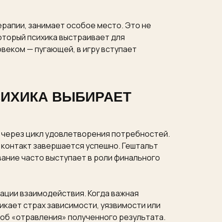
рапии, занимает особое место. Это не
оторый психика выстраивает для
веком — пугающей, в игру вступает
СИХИКА ВЫБИРАЕТ
 через цикл удовлетворения потребностей.
 контакт завершается успешно. Гештальт
ание часто выступает в роли финального
ации взаимодействия. Когда важная
икает страх зависимости, уязвимости или
об «отравления» полученного результата.