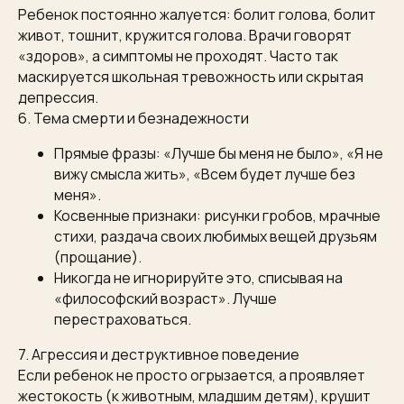
Ребенок постоянно жалуется: болит голова, болит
живот, тошнит, кружится голова. Врачи говорят
«здоров», а симптомы не проходят. Часто так
маскируется школьная тревожность или скрытая
депрессия.
6. Тема смерти и безнадежности
Прямые фразы: «Лучше бы меня не было», «Я не
вижу смысла жить», «Всем будет лучше без
меня».
Косвенные признаки: рисунки гробов, мрачные
стихи, раздача своих любимых вещей друзьям
(прощание).
Никогда не игнорируйте это, списывая на
«философский возраст». Лучше
перестраховаться.
7. Агрессия и деструктивное поведение
Если ребенок не просто огрызается, а проявляет
жестокость (к животным, младшим детям), крушит