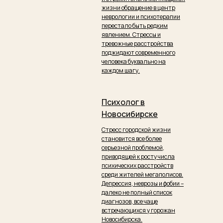
жизни обращение в центр
неврологии и психотерапии
перестало быть редким
явлением. Стрессы и
тревожные расстройства
поджидают современного
человека буквально на
каждом шагу.
Психолог в
Новосибирске
Стресс городской жизни
становится все более
серьезной проблемой,
приводящей к росту числа
психических расстройств
среди жителей мегаполисов.
Депрессия, неврозы и фобии –
далеко не полный список
диагнозов, все чаще
встречающихся у горожан
Новосибирска.