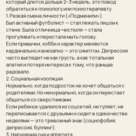
который длится дольше 2–3 недель, это повод
обратиться к психологу или психотерапевту.
1. Резкая смена личности («Подменили»)
Был активный футболист — стал лежать лицом к
стене. Была отличница-чистюля — стала
прогуливать и перестала мыть голову.
Если привычки, хобби и характер меняются
кардинально и внезапно — это симптом. Депрессия
часто выглядит не как грусть, а как тотальная
апатия и потеря интереса к тому, что раньше
радовало.
2. Социальная изоляция
Нормально, когда подросток не хочет общаться с
родителями. Но ненормально, когда он перестает
общаться со сверстниками.
Если ребенок удалился из соцсетей, не гуляет, не
переписывается с друзьями и сидит в одиночестве
неделями — это тревожный знак (социофобия,
депрессия, буллинг).
3. Нарушения сна и аппетита