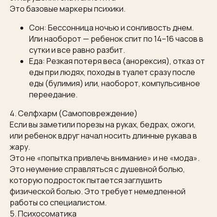
Это базовые маркеры психики.
Сон: Бессонница ночью и сонливость днем.
Или наоборот — ребенок спит по 14–16 часов в
сутки и все равно разбит.
Еда: Резкая потеря веса (анорексия), отказ от
еды при людях, походы в туалет сразу после
еды (булимия) или, наоборот, компульсивное
переедание.
4. Селфхарм (Самоповреждение)
Если вы заметили порезы на руках, бедрах, ожоги,
или ребенок вдруг начал носить длинные рукава в
жару.
Это не «попытка привлечь внимание» и не «мода».
Это неумение справляться с душевной болью,
которую подросток пытается заглушить
физической болью. Это требует немедленной
работы со специалистом.
5. Психосоматика