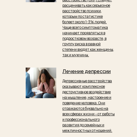
расценивать как серьезное
расстройство психики,
которым по статистике
болеет около 1-3% людей.
Чаще всего симптоматика
начинает проявляться в
подростковом возрасте, в
группу риска в равной
степени входят как женщины,
так и мужчины.
Лечение депрессии
Депрессивные расстройства
оказывают комплексное
деструктивное воздействие
на мышление, настроение и
поведение человека. Они
отражаются буквально на
всех сферах жизни – от работы
и профессионального
развития до семейных и
межличностных отношений.