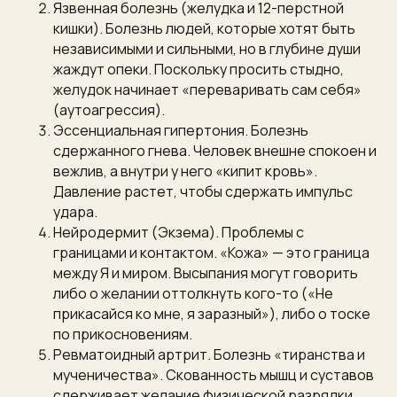
Язвенная болезнь (желудка и 12-перстной
кишки). Болезнь людей, которые хотят быть
независимыми и сильными, но в глубине души
жаждут опеки. Поскольку просить стыдно,
желудок начинает «переваривать сам себя»
(аутоагрессия).
Эссенциальная гипертония. Болезнь
сдержанного гнева. Человек внешне спокоен и
вежлив, а внутри у него «кипит кровь».
Давление растет, чтобы сдержать импульс
удара.
Нейродермит (Экзема). Проблемы с
границами и контактом. «Кожа» — это граница
между Я и миром. Высыпания могут говорить
либо о желании оттолкнуть кого-то («Не
прикасайся ко мне, я заразный»), либо о тоске
по прикосновениям.
Ревматоидный артрит. Болезнь «тиранства и
мученичества». Скованность мышц и суставов
сдерживает желание физической разрядки