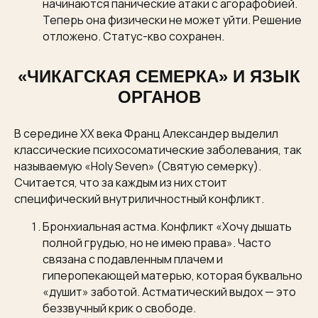
начинаются панические атаки с агорафобией.
Теперь она физически не может уйти. Решение
отложено. Статус-кво сохранен.
«ЧИКАГСКАЯ СЕМЕРКА» И ЯЗЫК
ОРГАНОВ
В середине XX века Франц Александер выделил
классические психосоматические заболевания, так
называемую «Holy Seven» (Святую семерку).
Считается, что за каждым из них стоит
специфический внутриличностный конфликт.
Бронхиальная астма. Конфликт «Хочу дышать
полной грудью, но не имею права». Часто
связана с подавленным плачем и
гиперопекающей матерью, которая буквально
«душит» заботой. Астматический выдох — это
беззвучный крик о свободе.