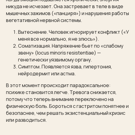
никуда не исчезает. Она застревает в теле в виде
мышечных зажимов («панциря») и нарушения работы
вегетативной нервной системы.
Вытеснение. Человек игнорирует конфликт («У
меня все нормально, я не злюсь»).
Соматизация. Напряжение бьет по «слабому
звену» (locus minoris resistentiae) —
генетически уязвимому органу.
Симптом. Появляется язва, гипертония,
нейродермит или астма.
В этот момент происходит парадоксальное:
психике становится легче. Тревога снижается,
потому что теперь внимание переключено на
физическую боль. Бороться с гастритом понятнее и
безопаснее, чем решать экзистенциальный кризис
или разводиться.