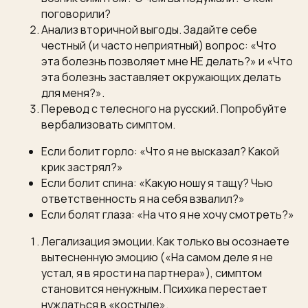
поговорили?
Анализ вторичной выгоды. Задайте себе
честный (и часто неприятный) вопрос: «Что
эта болезнь позволяет мне НЕ делать?» и «Что
эта болезнь заставляет окружающих делать
для меня?».
Перевод с телесного на русский. Попробуйте
вербализовать симптом.
Если болит горло: «Что я не высказал? Какой
крик застрял?»
Если болит спина: «Какую ношу я тащу? Чью
ответственность я на себя взвалил?»
Если болят глаза: «На что я не хочу смотреть?»
Легализация эмоции. Как только вы осознаете
вытесненную эмоцию («На самом деле я не
устал, я в ярости на партнера»), симптом
становится ненужным. Психика перестает
нуждаться в «костыле».