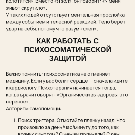
колотится». Вместо «Я зол», он говорит: «У меня
живот скрутило».
У таких людей отсутствует ментальная прослойка
между событием и телесной реакцией. Тело берет
удар на себя, потому что разум «слеп».
КАК РАБОТАТЬ С
ПСИХОСОМАТИЧЕСКОЙ
ЗАЩИТОЙ
Важно помнить: психосоматика не отменяет
медицину. Если у вас болит сердце — сначала идите
к кардиологу. Психотерапия начинается тогда,
когда врачи говорят: «Органически вы здоровы, это
нервное».
Алгоритм самопомощи:
Поиск триггера. Отмотайте пленку назад. Что
произошло за день/час/минуту до того, как
возник симптом? О чем вы подумали? С кем