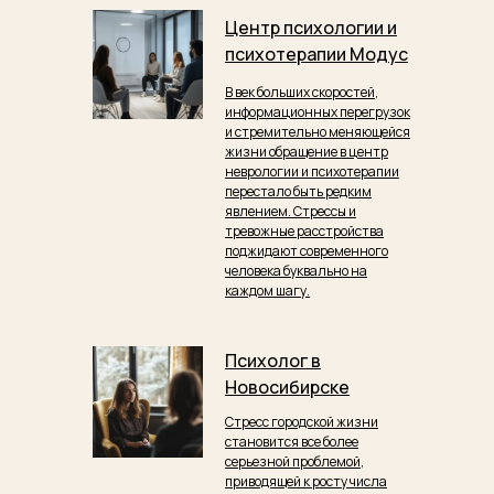
Центр психологии и
психотерапии Модус
В век больших скоростей,
информационных перегрузок
и стремительно меняющейся
жизни обращение в центр
неврологии и психотерапии
перестало быть редким
явлением. Стрессы и
тревожные расстройства
поджидают современного
человека буквально на
каждом шагу.
Психолог в
Новосибирске
Стресс городской жизни
становится все более
серьезной проблемой,
приводящей к росту числа