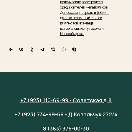
психических расстройств
среди жителей мегаполисов.
Депрессия, неврозы и фобии –
далеко не полный список
диагнозов, все чаще
встречающихся у горожан
Новосибирска.
+7 (923) 110-69-99 - Советская д.8
+7 (923) 734-99-69 - Д.Ковальчук 272/4
8 (383) 375-00-30