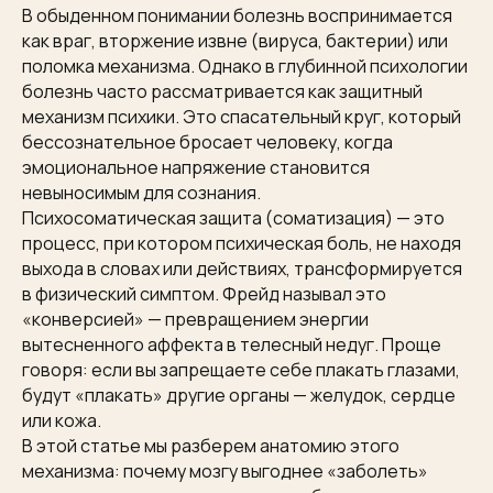
В обыденном понимании болезнь воспринимается
как враг, вторжение извне (вируса, бактерии) или
поломка механизма. Однако в глубинной психологии
болезнь часто рассматривается как защитный
механизм психики. Это спасательный круг, который
бессознательное бросает человеку, когда
эмоциональное напряжение становится
невыносимым для сознания.
Психосоматическая защита (соматизация) — это
процесс, при котором психическая боль, не находя
выхода в словах или действиях, трансформируется
в физический симптом. Фрейд называл это
«конверсией» — превращением энергии
вытесненного аффекта в телесный недуг. Проще
говоря: если вы запрещаете себе плакать глазами,
будут «плакать» другие органы — желудок, сердце
или кожа.
В этой статье мы разберем анатомию этого
механизма: почему мозгу выгоднее «заболеть»