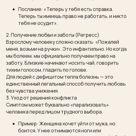
Послание: «Теперь у тебя есть справка.
Теперь ты имеешь право не работать, и никто
тебя не осудит».
2. Получение любви и заботы (Регресс)
Взрослому человеку сложно сказать: «Пожалей
меня, возьми на ручки». Это инфантильно. Но когда
мы болеем, мы официально получаем право на
заботу. Близкие начинают носить чай, говорить
тихим голосом, гладить по голове.
Для людей с дефицитом тепла болезнь — это
единственный легальный способ получить любовь
без чувства унижения.
3. Уход от решения конфликта
Симптом может буквально «парализовать»
человека перед лицом трудного выбора.
Пример: Женщина хочет уйти от мужа, но
боится. У нее отнимаются ноги или