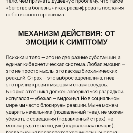
тело, чем признать душевную проблему, что такое
«бегство в болезнь» и как расшифровать послания
собственного организма.
МЕХАНИЗМ ДЕЙСТВИЯ: ОТ
ЭМОЦИИ К СИМПТОМУ
Психика и тело — это не две разные субстанции, а
единая кибернетическая система. Любая эмоция —
это не просто мысль, это каскад биохимических
реакций. Страх — это выброс адреналина, гнев —
это прилив крови к мышцам и спазм сосудов.
В норме этот цикл должен завершаться разрядкой:
испугался — убежал — выдохнул. Но в социальном
мире мы часто блокируем реакции. Мы не можем
ударить начальника (подавленный гнев), не можем
убежать с совещания (подавленный страх), не
можем рыдать на людях (подавленная печаль).
Когда эмоция подавляется хронически, энергия