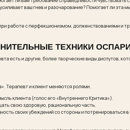
могает ли вам требование справедливости чувствовать се
усиливает ваш гнев и разочарование? Помогает ли эта м
 при работе с перфекционизмом, долженствованиями и т
НИТЕЛЬНЫЕ ТЕХНИКИ ОСПАР
вта есть и другие, более творческие виды диспутов, ко
а». Терапевт и клиент меняются ролями.
сль клиента (голос его «Внутреннего Критика»).
ать свою здоровую, рациональную часть.
ность своих убеждений со стороны и потренироваться в