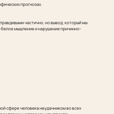
рофических прогнозах.
 правдивыми частично, но вывод, который мы
о-белое мышление и нарушение причинно-
дной сфере человека неудачником во всех