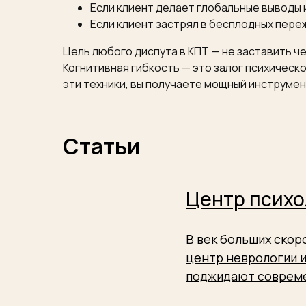
Если клиент делает глобальные выводы 
Если клиент застрял в бесплодных пере
Цель любого диспута в КПТ — не заставить че
Когнитивная гибкость — это залог психичес
эти техники, вы получаете мощный инструмен
Статьи
Центр психо
В век больших ско
центр неврологии и
поджидают совреме