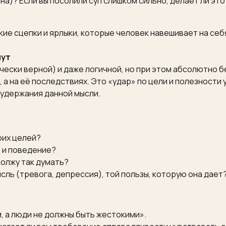
ена)? Если вы посолили суп слишком сильно, делает ли эт
ие сцепки и ярлыки, которые человек навешивает на себ
пут
чески верной) и даже логичной, но при этом абсолютно 
 а на её последствиях. Это «удар» по цели и полезности
 удержания данной мысли.
оих целей?
е и поведение?
должу так думать?
ысль (тревога, депрессия), той пользы, которую она дает
 а люди не должны быть жестокими».