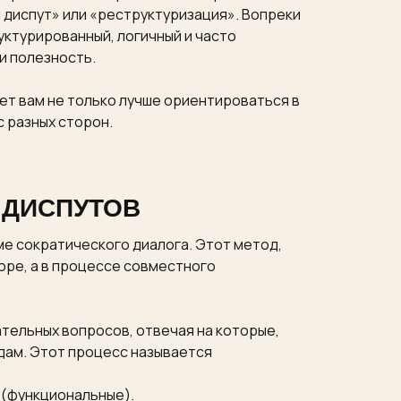
 диспут» или «реструктуризация». Вопреки
уктурированный, логичный и часто
и полезность.
ет вам не только лучше ориентироваться в
с разных сторон.
 ДИСПУТОВ
ме сократического диалога. Этот метод,
оре, а в процессе совместного
ательных вопросов, отвечая на которые,
одам. Этот процесс называется
 (функциональные).