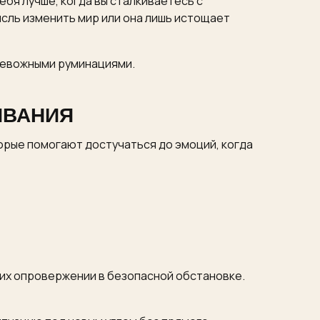
бя лучше, когда вы сталкиваетесь с
ысль изменить мир или она лишь истощает
ревожными руминациями.
ИВАНИЯ
торые помогают достучаться до эмоций, когда
 их опровержении в безопасной обстановке.