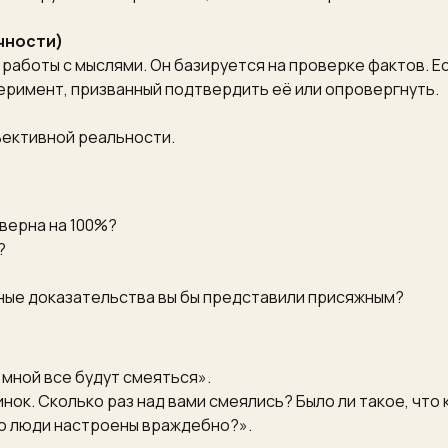
чности)
работы с мыслями. Он базируется на проверке фактов. Е
перимент, призванный подтвердить её или опровергнуть.
ъективной реальности.
 верна на 100%?
?
нные доказательства вы бы представили присяжным?
о мной все будут смеяться».
нок. Сколько раз над вами смеялись? Было ли такое, что
что люди настроены враждебно?».