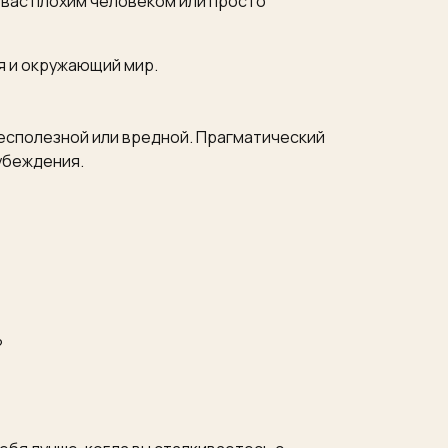
о вас плохим человеком или просто
я и окружающий мир.
бесполезной или вредной. Прагматический
 убеждения.
?