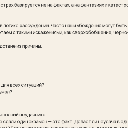
 страх базируется не на фактах, а на фантазиях и катаст
 в логике рассуждений. Часто наши убеждения могут быть
отаем с такими искажениями, как сверхобобщение, черн
дствие из причины.
 для всех ситуаций?
думал?
 я полный неудачник».
е сдали один экзамен — это факт. Делает ли неудача в о