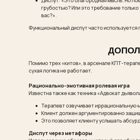
Диспут: «Это благородная мысль. Но по
грубостью? Или это требование только 
вас?».
Функциональный диспут часто используется
ДОПОЛ
Помимо трех «китов», в арсенале КПТ-терапе
сухая логика не работает.
Рационально-эмотивная ролевая игра
Известна также как техника «Адвокат дьявол
Терапевт озвучивает иррациональную мы
Клиент должен аргументированно защищ
Это позволяет клиенту услышать абсурд
Диспут через метафоры