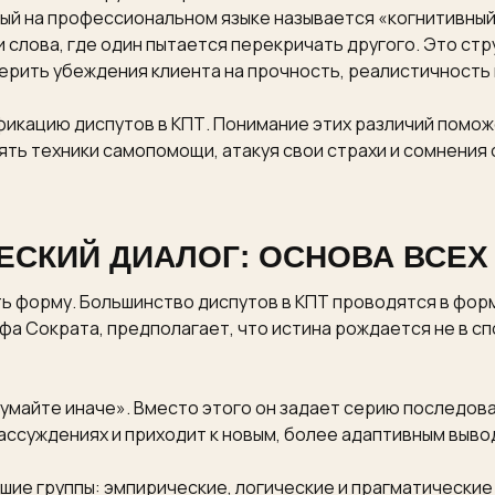
ый на профессиональном языке называется «когнитивный
 слова, где один пытается перекричать другого. Это стр
ерить убеждения клиента на прочность, реалистичность 
фикацию диспутов в КПТ. Понимание этих различий помож
ть техники самопомощи, атакуя свои страхи и сомнения 
ЕСКИЙ ДИАЛОГ: ОСНОВА ВСЕХ
ть форму. Большинство диспутов в КПТ проводятся в фор
а Сократа, предполагает, что истина рождается не в сп
 думайте иначе». Вместо этого он задает серию последов
ассуждениях и приходит к новым, более адаптивным выв
шие группы: эмпирические, логические и прагматические