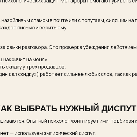
а психологических защит. Метафоры помогают увидеть с
назойливым спамом в почте или с попугаем, сидящим на 
каждое письмо и верить ему.
 за рамки разговора. Это проверка убеждения действием
ц накричит на меня».
ь скидку у трех продавцов.
дин дал скидку») работает сильнее любых слов, так как 
КАК ВЫБРАТЬ НУЖНЫЙ ДИСПУТ
шиваются. Опытный психолог жонглирует ими, подбирая к
 нет — используем эмпирический диспут.