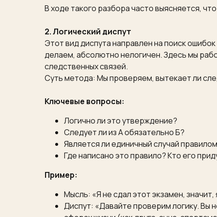
В ходе такого разбора часто выясняется, что
2. Логический диспут
Этот вид диспута направлен на поиск ошибок
делаем, абсолютно нелогичен. Здесь мы раб
следственных связей.
Суть метода: Мы проверяем, вытекает ли сле
Ключевые вопросы:
Логично ли это утверждение?
Следует ли из А обязательно Б?
Является ли единичный случай правилом
Где написано это правило? Кто его при
Пример:
Мысль: «Я не сдал этот экзамен, значит,
Диспут: «Давайте проверим логику. Вы н