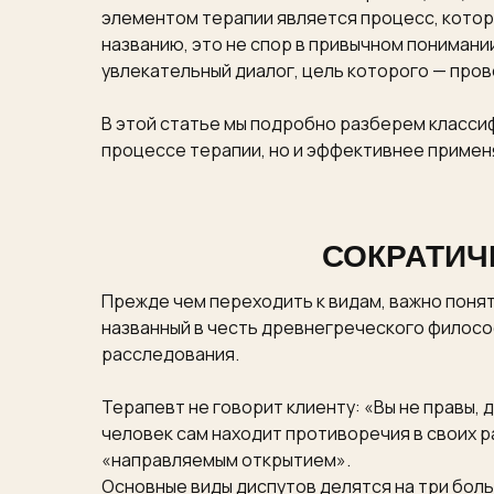
элементом терапии является процесс, котор
названию, это не спор в привычном понимании
увлекательный диалог, цель которого — пров
В этой статье мы подробно разберем класси
процессе терапии, но и эффективнее применя
СОКРАТИЧ
Прежде чем переходить к видам, важно поня
названный в честь древнегреческого философ
расследования.
Терапевт не говорит клиенту: «Вы не правы,
человек сам находит противоречия в своих р
«направляемым открытием».
Основные виды диспутов делятся на три боль