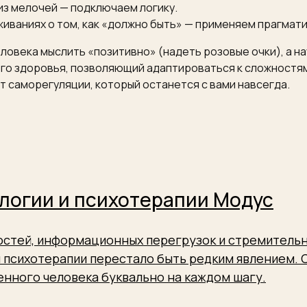
из мелочей — подключаем логику.
живаниях о том, как «должно быть» — применяем прагмат
ловека мыслить «позитивно» (надеть розовые очки), а на
кого здоровья, позволяющий адаптироваться к сложностя
т саморегуляции, который останется с вами навсегда.
логии и психотерапии Модус
ростей, информационных перегрузок и стремитель
 психотерапии перестало быть редким явлением.
нного человека буквально на каждом шагу.