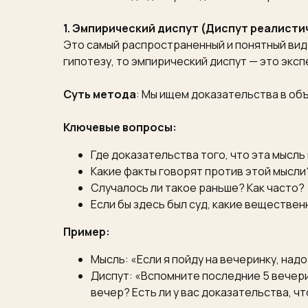
1. Эмпирический диспут (Диспут реалисти
Это самый распространенный и понятный вид 
гипотезу, то эмпирический диспут — это экс
Суть метода
: Мы ищем доказательства в об
Ключевые вопросы:
Где доказательства того, что эта мысль
Какие факты говорят против этой мысли
Случалось ли такое раньше? Как часто?
Если бы здесь был суд, какие веществе
Пример:
Мысль: «Если я пойду на вечеринку, над
Диспут: «Вспомните последние 5 вечери
вечер? Есть ли у вас доказательства, 