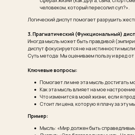
сферах жизни (как друга, сына, спортсм
человеком, который пересолил суп?».
Логический диспут помогает разрушить жестк
3. Прагматический (Функциональный) дис
Иногда мысль может быть правдивой (эмпири
диспут фокусируется не на истинности мысли,
Суть метода: Мы оцениваем пользу и вред от
Ключевые вопросы:
Помогает ли мне эта мысль достигать м
Как эта мысль влияет на мое настроени
Что изменится в моей жизни, если я про
Стоит ли цена, которую я плачу за эту м
Пример:
Мысль: «Мир должен быть справедливым,