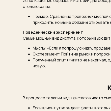
Использование образов и историй для обход
столкновения.
Пример: Сравнение тревожных мыслей с 
приходить, но мы не обязаны открывать 
Поведенческий эксперимент
Самый мощный вид диспута, который выходит
Мысль: «Если я попрошу скидку, продаве
Эксперимент: Пойти на рынок и попросит
Полученный опыт («никто не накричал, о
новую.
В процессе терапии виды диспутов часто сме
Если клиент утверждает факты, которых