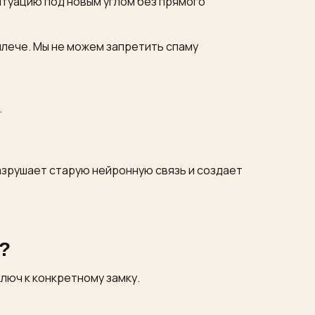
итуацию под новым углом без прямого
плече. Мы не можем запретить спаму
.
разрушает старую нейронную связь и создает
?
люч к конкретному замку.