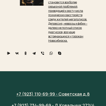
становится все более
серьезной проблемой,
приводящей к росту числа
психических расстройств
среди жителей мегаполисов.
Депрессия, неврозы и фобии –
далеко не полный список
диагнозов, все чаще
встречающихся у горожан
Новосибирска.
+7 (923) 110-69-99 - Советская д.8
+7 (923) 734-99-69 - Д.Ковальчук 272/4