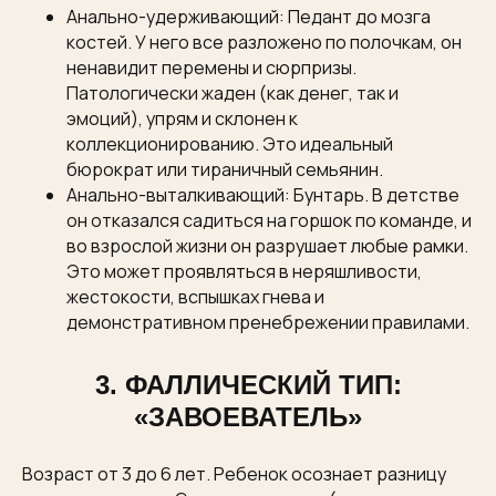
Анально-удерживающий: Педант до мозга
костей. У него все разложено по полочкам, он
ненавидит перемены и сюрпризы.
Патологически жаден (как денег, так и
эмоций), упрям и склонен к
коллекционированию. Это идеальный
бюрократ или тираничный семьянин.
Анально-выталкивающий: Бунтарь. В детстве
он отказался садиться на горшок по команде, и
во взрослой жизни он разрушает любые рамки.
Это может проявляться в неряшливости,
жестокости, вспышках гнева и
демонстративном пренебрежении правилами.
3. ФАЛЛИЧЕСКИЙ ТИП:
«ЗАВОЕВАТЕЛЬ»
Возраст от 3 до 6 лет. Ребенок осознает разницу