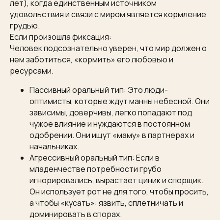
лет), когда единственным источником
удовольствия и связи с миром является кормление
грудью.
Если произошла фиксация:
Человек подсознательно уверен, что мир должен о
нем заботиться, «кормить» его любовью и
ресурсами.
Пассивный оральный тип: Это люди-
оптимисты, которые ждут манны небесной. Они
зависимы, доверчивы, легко попадают под
чужое влияние и нуждаются в постоянном
одобрении. Они ищут «маму» в партнерах и
начальниках.
Агрессивный оральный тип: Если в
младенчестве потребности грубо
игнорировались, вырастает циник и спорщик.
Он использует рот не для того, чтобы просить,
а чтобы «кусать»: язвить, сплетничать и
доминировать в спорах.