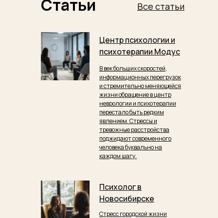
Статьи
Все статьи
Центр психологии и
психотерапии Модус
В век больших скоростей,
информационных перегрузок
и стремительно меняющейся
жизни обращение в центр
неврологии и психотерапии
перестало быть редким
явлением. Стрессы и
тревожные расстройства
поджидают современного
человека буквально на
каждом шагу.
Психолог в
Новосибирске
Стресс городской жизни