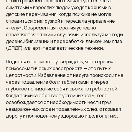
психотравмами прошлого. Зачастую телесные
симптомы у взрослых людей уходят корнями в
детские переживания, когда психика не могла
справиться с нагрузкой и передала управление
«телу». Современная терапия успешно
справляется с такими случаями, используя методы
десенсибилизации и переработки движением глаз
(ДПДГ) или арт-терапевтические техники.
Подводя итог, можно утверждать, что терапия
психосоматических расстройств — это путь к
целостности. Избавление от недуга происходит не
через подавление боли таблетками, а через
глубокое понимание себя и своих потребностей.
Когда психика обретает устойчивость, тело
освобождается от необходимости нести груз
невыраженных слов и подавленных слез, открывая
дорогу к полноценному здоровью и долголетию.