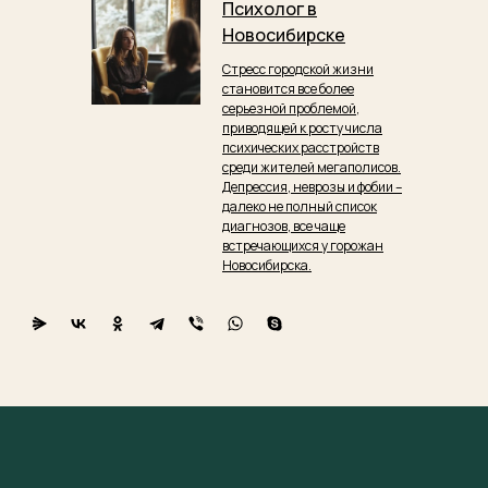
Психолог в
Новосибирске
Стресс городской жизни
становится все более
серьезной проблемой,
приводящей к росту числа
психических расстройств
среди жителей мегаполисов.
Депрессия, неврозы и фобии –
далеко не полный список
диагнозов, все чаще
встречающихся у горожан
Новосибирска.