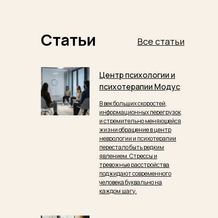
Статьи
Все статьи
Центр психологии и
психотерапии Модус
В век больших скоростей,
информационных перегрузок
и стремительно меняющейся
жизни обращение в центр
неврологии и психотерапии
перестало быть редким
явлением. Стрессы и
тревожные расстройства
поджидают современного
человека буквально на
каждом шагу.