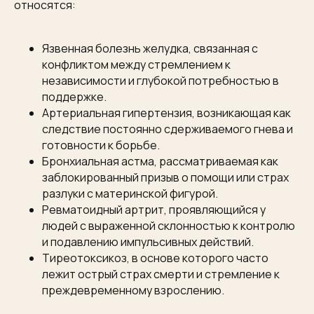
относятся:
Язвенная болезнь желудка, связанная с
конфликтом между стремлением к
независимости и глубокой потребностью в
поддержке.
Артериальная гипертензия, возникающая как
следствие постоянно сдерживаемого гнева и
готовности к борьбе.
Бронхиальная астма, рассматриваемая как
заблокированный призыв о помощи или страх
разлуки с материнской фигурой.
Ревматоидный артрит, проявляющийся у
людей с выраженной склонностью к контролю
и подавлению импульсивных действий.
Тиреотоксикоз, в основе которого часто
лежит острый страх смерти и стремление к
преждевременному взрослению.