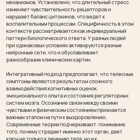
механизмов. Установлено, что длительный стресс
изменяет чувствительность рецепторов и
нарушает баланс цитокинов, что ведет к
воспалительным процессам. Специфичность в этом
контексте рассматривается как индивидуальный
паттерн биологического ответа. У разных людей
при одинаковых условиях активируются разные
нейронные сети, что и обуславливает
разнообразие клинических картин.
Интегративный подход предполагает, что телесные
симптомы являются результатом сложного
взаимодействия когнитивных оценок,
эмоционального опыта и состояния регуляторных
систем мозга. Осознание связи между своими
чувствами и физическим состоянием признается
важным этапом на пути к выздоровлению.
Современные теории подчеркивают: понимание
того, почему страдает именно этот орган, дает
ключ не только к лечению тела, но и к