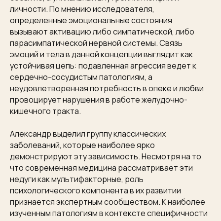
личности. По мнению исследователя,
определенные эмоциональные состояния
вызывают активацию либо симпатической, либо
парасимпатической нервной системы. Связь
эмоций и тела в данной концепции выглядит как
устойчивая цепь: подавленная агрессия ведет к
сердечно-сосудистым патологиям, а
неудовлетворенная потребность в опеке и любви
провоцирует нарушения в работе желудочно-
кишечного тракта.
Александр выделил группу классических
заболеваний, которые наиболее ярко
демонстрируют эту зависимость. Несмотря на то
что современная медицина рассматривает эти
недуги как мультифакторные, роль
психологического компонента в их развитии
признается экспертным сообществом. К наиболее
изученным патологиям в контексте специфичности