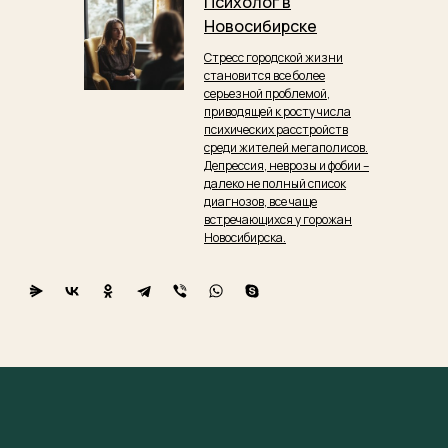
Психолог в
Новосибирске
Стресс городской жизни
становится все более
серьезной проблемой,
приводящей к росту числа
психических расстройств
среди жителей мегаполисов.
Депрессия, неврозы и фобии –
далеко не полный список
диагнозов, все чаще
встречающихся у горожан
Новосибирска.