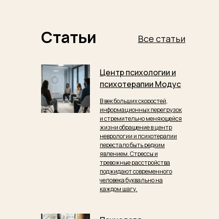
Статьи
Все статьи
Центр психологии и
психотерапии Модус
В век больших скоростей,
информационных перегрузок
и стремительно меняющейся
жизни обращение в центр
неврологии и психотерапии
перестало быть редким
явлением. Стрессы и
тревожные расстройства
поджидают современного
человека буквально на
каждом шагу.