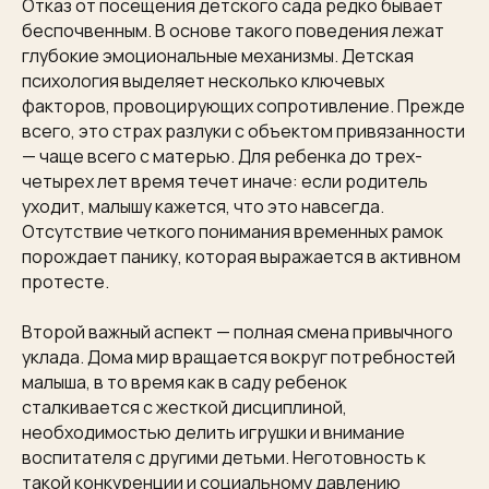
Отказ от посещения детского сада редко бывает
беспочвенным. В основе такого поведения лежат
глубокие эмоциональные механизмы. Детская
психология выделяет несколько ключевых
факторов, провоцирующих сопротивление. Прежде
всего, это страх разлуки с объектом привязанности
— чаще всего с матерью. Для ребенка до трех-
четырех лет время течет иначе: если родитель
уходит, малышу кажется, что это навсегда.
Отсутствие четкого понимания временных рамок
порождает панику, которая выражается в активном
протесте.
Второй важный аспект — полная смена привычного
уклада. Дома мир вращается вокруг потребностей
малыша, в то время как в саду ребенок
сталкивается с жесткой дисциплиной,
необходимостью делить игрушки и внимание
воспитателя с другими детьми. Неготовность к
такой конкуренции и социальному давлению