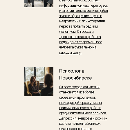
В век больших скоростей,
информационных перегрузок
и стремительно меняющейся
жизни обращение в центр
неврологии и психотерапии
перестало быть редким
явлением. Стрессы и
тревожные расстройства
поджидают современного
человека буквально на
каждом шагу.
Психолог в
Новосибирске
Стресс городской жизни
становится все более
серьезной проблемой,
приводящей к росту числа
психических расстройств
среди жителей мегаполисов.
Депрессия, неврозы и фобии –
далеко не полный список
диагнозов, все чаще