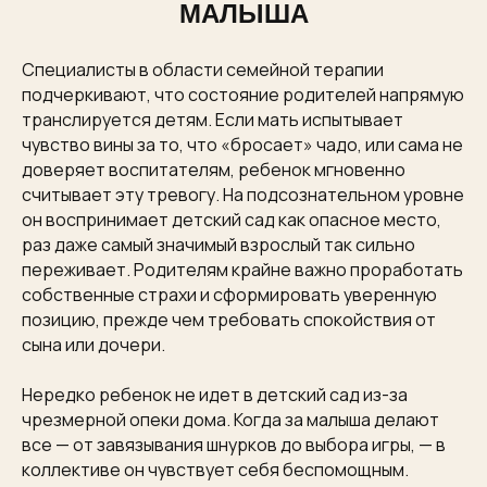
МАЛЫША
Специалисты в области семейной терапии
подчеркивают, что состояние родителей напрямую
транслируется детям. Если мать испытывает
чувство вины за то, что «бросает» чадо, или сама не
доверяет воспитателям, ребенок мгновенно
считывает эту тревогу. На подсознательном уровне
он воспринимает детский сад как опасное место,
раз даже самый значимый взрослый так сильно
переживает. Родителям крайне важно проработать
собственные страхи и сформировать уверенную
позицию, прежде чем требовать спокойствия от
сына или дочери.
Нередко ребенок не идет в детский сад из-за
чрезмерной опеки дома. Когда за малыша делают
все — от завязывания шнурков до выбора игры, — в
коллективе он чувствует себя беспомощным.