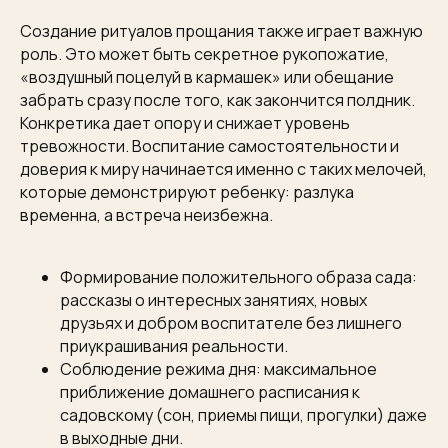
Создание ритуалов прощания также играет важную
роль. Это может быть секретное рукопожатие,
«воздушный поцелуй в кармашек» или обещание
забрать сразу после того, как закончится полдник.
Конкретика дает опору и снижает уровень
тревожности. Воспитание самостоятельности и
доверия к миру начинается именно с таких мелочей,
которые демонстрируют ребенку: разлука
временна, а встреча неизбежна.
Формирование положительного образа сада:
рассказы о интересных занятиях, новых
друзьях и добром воспитателе без лишнего
приукрашивания реальности.
Соблюдение режима дня: максимальное
приближение домашнего расписания к
садовскому (сон, приемы пищи, прогулки) даже
в выходные дни.