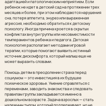
адаптацией и патологическим неприятием. Если
ребенок не идет в детский сад на протяжении трех
месяцев и более, при этом наблюдаются нарушения
сна, потеря аппетита, энурез или выраженная
агрессия, необходимо обратиться к детскому
психологу. Иногда причина кроется в скрытых
конфликтах внутри группы или несовместимости
темпераментов ребенка и педагога. Детская
психология располагает методами игровой
терапии, которые помогают выявить истинный
источник дискомфорта, который малыш еще не
может выразить словами.
Помощь детям в преодолении страха перед
социумом — это инвестиция в их будущее
психическое здоровье. Умение справляться с
переменами, заводить знакомства и следовать
правилам группы закладывается именно в
дошкольном возрасте. Задача взрослых — стать
надежным тылом, который поддерживает, но не