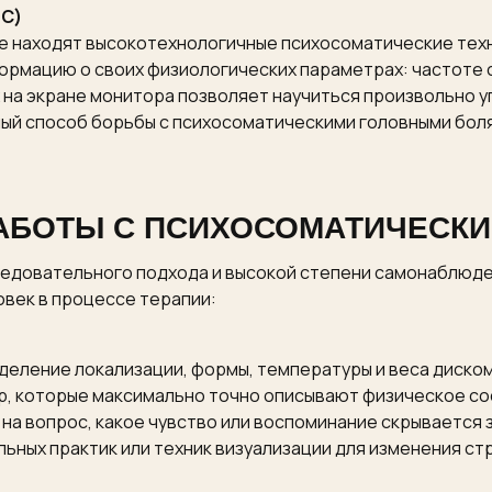
ОС)
 находят высокотехнологичные психосоматические техн
ормацию о своих физиологических параметрах: частоте
х на экране монитора позволяет научиться произвольно 
й способ борьбы с психосоматическими головными боля
АБОТЫ С ПСИХОСОМАТИЧЕСК
ледовательного подхода и высокой степени самонаблюд
овек в процессе терапии:
еление локализации, формы, температуры и веса диском
р, которые максимально точно описывают физическое со
на вопрос, какое чувство или воспоминание скрывается
ных практик или техник визуализации для изменения ст