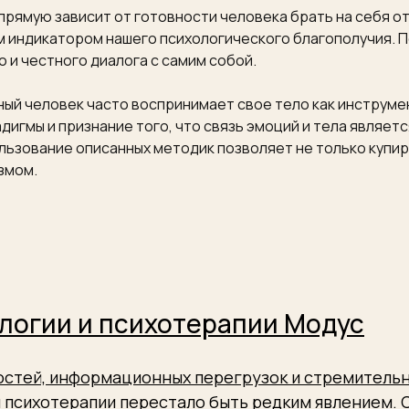
рямую зависит от готовности человека брать на себя от
ым индикатором нашего психологического благополучия. 
 и честного диалога с самим собой.
ый человек часто воспринимает свое тело как инструмен
дигмы и признание того, что связь эмоций и тела являет
льзование описанных методик позволяет не только купир
змом.
логии и психотерапии Модус
ростей, информационных перегрузок и стремитель
 психотерапии перестало быть редким явлением.