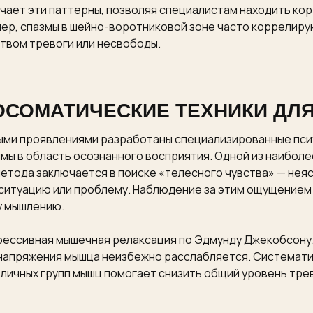
чает эти паттерны, позволяя специалистам находить ко
ер, спазмы в шейно-воротниковой зоне часто коррелиру
ством тревоги или несвободы.
СОМАТИЧЕСКИЕ ТЕХНИКИ ДЛЯ
ыми проявлениями разработаны специализированные пси
ы в область осознанного восприятия. Одной из наиболе
етода заключается в поиске «телесного чувства» — нея
 ситуацию или проблему. Наблюдение за этим ощущением 
у мышлению.
ессивная мышечная релаксация по Эдмунду Джекобсону.
 напряжения мышца неизбежно расслабляется. Системат
личных групп мышц помогает снизить общий уровень тре