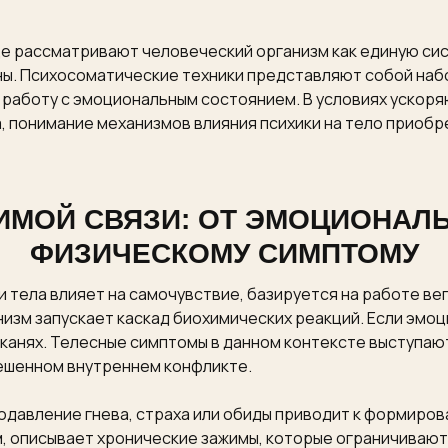
е рассматривают человеческий организм как единую сис
ы. Психосоматические техники представляют собой наб
 работу с эмоциональным состоянием. В условиях ускоря
, понимание механизмов влияния психики на тело приобр
ИМОЙ СВЯЗИ: ОТ ЭМОЦИОНАЛЬ
ФИЗИЧЕСКОМУ СИМПТОМУ
 и тела влияет на самочувствие, базируется на работе в
изм запускает каскад биохимических реакций. Если эмоц
анях. Телесные симптомы в данном контексте выступают 
решенном внутреннем конфликте.
одавление гнева, страха или обиды приводит к формиро
, описывает хронические зажимы, которые ограничивают