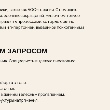
ики, такие как БОС-терапия. С помощью
 сердечных сокращений, мышечном тонусе,
управлять процессами, которые обычно
ми и гипертонией, вызванной психогенными
ИМ ЗАПРОСОМ
ения. Специалисты выделяют несколько
форта в теле.
стояние.
 за данным телесным проявлением.
руктуры напряжения.