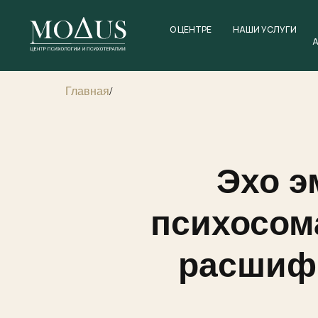
О ЦЕНТРЕ
НАШИ УСЛУГИ
Главная
/
Эхо э
психосом
расшифр