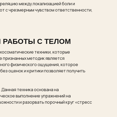
рреляцию между локализацией боли и
ют с чрезмерным чувством ответственности,
 РАБОТЫ С ТЕЛОМ
хосоматические техники, которые
е признанных методик является
сного физического ощущения, которое
без оценок и критики позволяет получить
 Данная техника основана на
ическое выполнение упражнений на
вожности и разорвать порочный круг «стресс