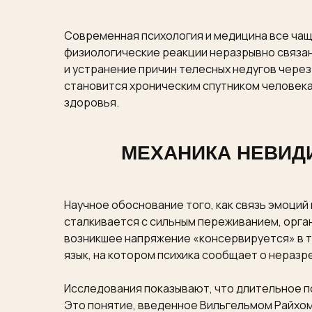
Современная психология и медицина все чащ
физиологические реакции неразрывно связан
и устранение причин телесных недугов через
становится хроническим спутником человека
здоровья.
МЕХАНИКА НЕВИД
Научное обоснование того, как связь эмоций
сталкивается с сильным переживанием, орган
возникшее напряжение «консервируется» в тк
язык, на котором психика сообщает о нераз
Исследования показывают, что длительное п
Это понятие, введенное Вильгельмом Райхом