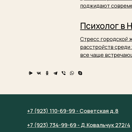
поджидают совреме
Психолог в 
Стресс городской ж
расстройств среди 
все чаще встречаю
+7 (923) 110-69-99 - Советская д.8
+7 (923) 734-99-69 - Д.Ковальчук 272/4