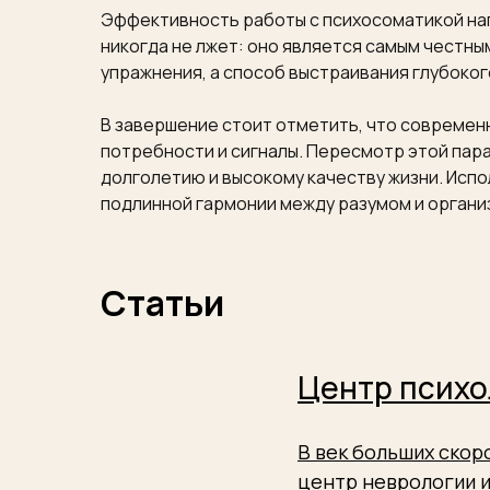
Эффективность работы с психосоматикой нап
никогда не лжет: оно является самым честн
упражнения, а способ выстраивания глубокого
В завершение стоит отметить, что современн
потребности и сигналы. Пересмотр этой пара
долголетию и высокому качеству жизни. Испо
подлинной гармонии между разумом и органи
Статьи
Центр психо
В век больших ско
центр неврологии и