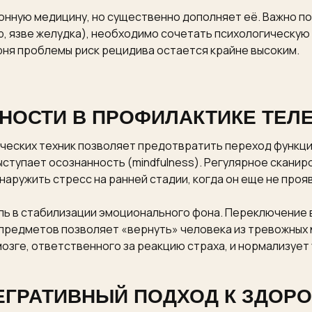
нную медицину, но существенно дополняет её. Важно пон
р, язве желудка), необходимо сочетать психологическую
рня проблемы риск рецидива остается крайне высоким.
НОСТИ В ПРОФИЛАКТИКЕ ТЕЛ
еских техник позволяет предотвратить переход функци
ыступает осознанность (mindfulness). Регулярное скани
аружить стресс на ранней стадии, когда он еще не прояв
ль в стабилизации эмоционального фона. Переключение в
предметов позволяет «вернуть» человека из тревожных 
озге, ответственного за реакцию страха, и нормализует 
ЕГРАТИВНЫЙ ПОДХОД К ЗДОР