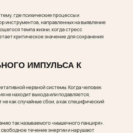
тему, где психические процессы и
ор инструментов, направленных на выявление
ющегося темпа жизни, когда стресс
етает критическое значение для сохранения
НОГО ИМПУЛЬСА К
егетативной нервной системы. Когда человек
ия не находит выхода или подавляется,
не как случайные сбои, а как специфический
ванию так называемого «мышечного панциря».
 свободное течение энергии и нарушают