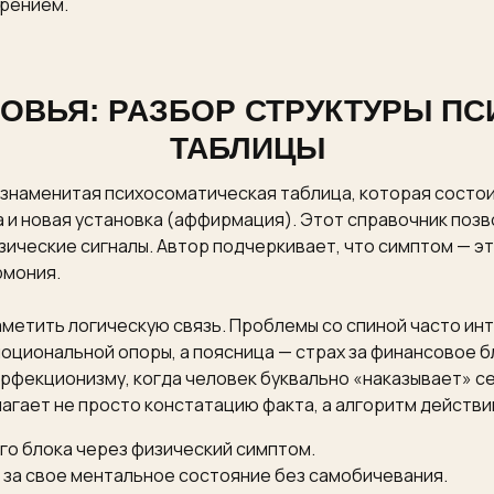
зрением.
РОВЬЯ: РАЗБОР СТРУКТУРЫ П
ТАБЛИЦЫ
наменитая психосоматическая таблица, которая состоит
а и новая установка (аффирмация). Этот справочник поз
зические сигналы. Автор подчеркивает, что симптом — это
рмония.
метить логическую связь. Проблемы со спиной часто ин
оциональной опоры, а поясница — страх за финансовое б
рфекционизму, когда человек буквально «наказывает» с
гает не просто констатацию факта, а алгоритм действи
о блока через физический симптом.
 за свое ментальное состояние без самобичевания.