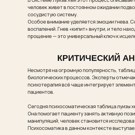
В системе Луизы Хей этот процесс описывает
человек живет в постоянном ожидании подвох
сосудистую систему.
Особое внимание уделяется эмоции гнева. С
воспалений. Гнев «кипит» внутри, и тело нах
прощение — это универсальный ключ к исцеле
КРИТИЧЕСКИЙ А
Несмотря на огромную популярность, таблиц
биологических процессов. Эксперты отмечаю
психотерапия всё чаще интегрирует элемент
пациентов.
Сегодня психосоматическая таблица луизы х
Она помогает пациенту занять активную поз
манипуляций, человек становится исследова
Психосоматика в данном контексте выступае