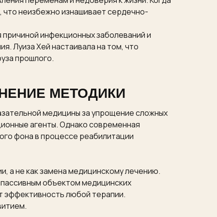
ления переменам и недоверия к жизни. Когда
», что неизбежно изнашивает сердечно-
я причиной инфекционных заболеваний и
я. Луиза Хей настаивала на том, что
руза прошлого.
НЕНИЕ МЕТОДИКИ
казательной медицины за упрощение сложных
ционные агенты. Однако современная
ого фона в процессе реабилитации
, а не как замена медицинскому лечению.
ь пассивным объектом медицинских
т эффективность любой терапии.
витием.