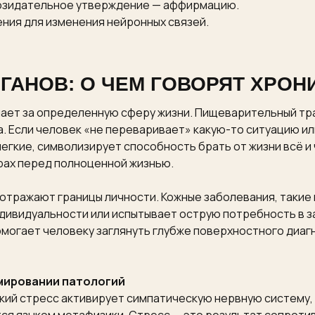
созидательное утверждение — аффирмацию.
ния для изменения нейронных связей.
ГАНОВ: О ЧЕМ ГОВОРЯТ ХРОН
чает за определенную сферу жизни. Пищеварительный тр
. Если человек «не переваривает» какую-то ситуацию или
 легкие, символизирует способность брать от жизни всё 
трах перед полноценной жизнью.
отражают границы личности. Кожные заболевания, такие 
индивидуальности или испытывает острую потребность в 
могает человеку заглянуть глубже поверхностного диагн
рмировании патологий
ий стресс активирует симпатическую нервную систему, 