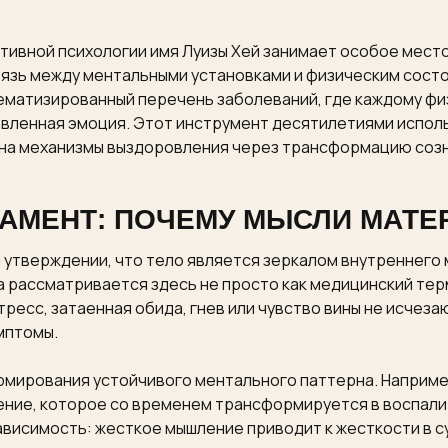
тивной психологии имя Луизы Хей занимает особое место
вязь между ментальными установками и физическим сост
ематизированный перечень заболеваний, где каждому фи
вленная эмоция. Этот инструмент десятилетиями исполь
 на механизмы выздоровления через трансформацию созн
МЕНТ: ПОЧЕМУ МЫСЛИ МАТЕ
 утверждении, что тело является зеркалом внутреннего 
 рассматривается здесь не просто как медицинский терми
тресс, затаенная обида, гнев или чувство вины не исчеза
мптомы.
рмирования устойчивого ментального паттерна. Наприме
ение, которое со временем трансформируется в воспалит
ависимость: жесткое мышление приводит к жесткости в с