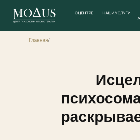
О ЦЕНТРЕ
НАШИ УСЛУГИ
Главная
/
Исцел
психосома
раскрывае