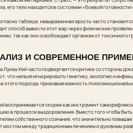
ся языком метафизики. Стресс — это результат сопротив
а, его тело находится в состоянии «боевой готовности
огласно таблице, невыраженная ярость часто становитс
одит способ вывести этот жар через физические проявлени
нию, так как оно освобождает организм от токсичного г
НАЛИЗ И СОВРЕМЕННОЕ ПРИМЕ
а Луизы Хей часто подвергается критике со стороны до
т, что нельзя игнорировать генетику, экологию и инфек
ы этого подхода, признавая важность психоэмоциональн
ей воспринимается скорее как инструмент саморефлексии
ицию в процессе выздоровления. Вместо того чтобы быт
телем собственного сознания, что значительно повышае
т мостом между традиционным лечением и духовным раз