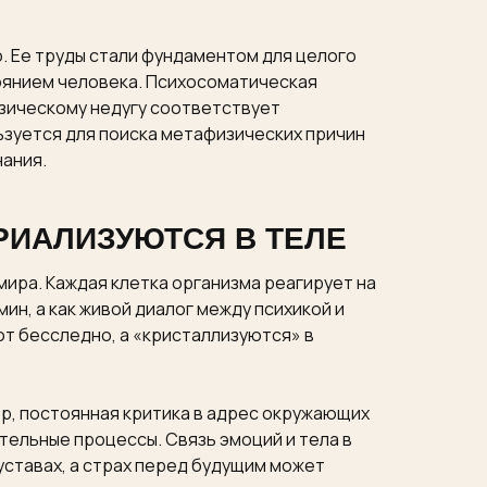
. Ее труды стали фундаментом для целого
оянием человека. Психосоматическая
зическому недугу соответствует
зуется для поиска метафизических причин
ания.
РИАЛИЗУЮТСЯ В ТЕЛЕ
мира. Каждая клетка организма реагирует на
н, а как живой диалог между психикой и
ют бесследно, а «кристаллизуются» в
р, постоянная критика в адрес окружающих
ельные процессы. Связь эмоций и тела в
уставах, а страх перед будущим может