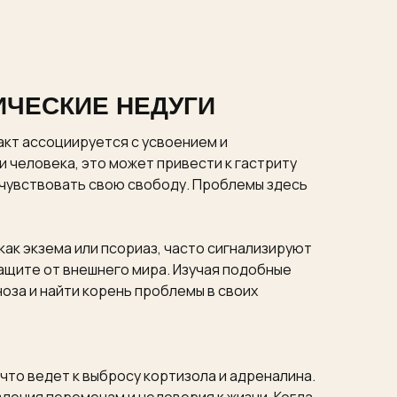
ИЧЕСКИЕ НЕДУГИ
акт ассоциируется с усвоением и
 человека, это может привести к гастриту
и чувствовать свою свободу. Проблемы здесь
как экзема или псориаз, часто сигнализируют
защите от внешнего мира. Изучая подобные
оза и найти корень проблемы в своих
что ведет к выбросу кортизола и адреналина.