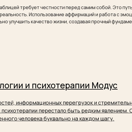
таблицей требует честности перед самим собой. Это путь
еальность. Использование аффирмаций и работа с эмоц
ьно улучшить качество жизни, создавая прочный фундаме
логии и психотерапии Модус
ростей, информационных перегрузок и стремитель
 психотерапии перестало быть редким явлением.
нного человека буквально на каждом шагу.