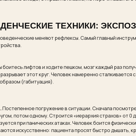
ДЕНЧЕСКИЕ ТЕХНИКИ: ЭКСПО
 поведенческие меняют рефлексы. Самый главный инструм
тройства.
боитесь лифтов и ходите пешком, мозг каждый раз получа
разрывает этот круг. Человек намеренно сталкивается с
 образом (габитуация).
.
Постепенное погружение в ситуации. Сначала посмотрет
угом, потом одному. Строится «иерархия страхов» от 0 д
зуется при панических атаках. Человек боится физическ
аются искусственно: пациента просят быстро дышать, кр