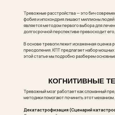
Тревожные расстройства — это бич современ
фобия и ипохондрия лишают миллионы людей р
является методом первого выбора для лечен
долгосрочной перспективе превосходит его,
В основе тревоги лежит искаженная оценка 
преодоления. КПТ предлагает набор мощных 
этой статье мы подробно разберем основные
КОГНИТИВНЫЕ ТЕ
Тревожный мозг работает как сломанный пред
методики помогают починить этот механизм.
Декатастрофизация (Сценарий катастро