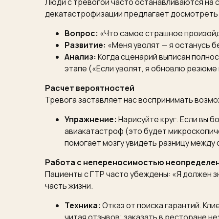
Люди с тревогой часто останавливаются на са
декатастрофизации предлагает досмотреть 
Вопрос:
«Что самое страшное произойд
Развитие:
«Меня уволят — я останусь бе
Анализ:
Когда сценарий выписан полнос
этапе («Если уволят, я обновлю резюме 
Расчет вероятностей
Тревога заставляет нас воспринимать возмож
Упражнение:
Нарисуйте круг. Если вы 
авиакатастроф (это будет микроскопич
помогает мозгу увидеть разницу между 
Работа с непереносимостью неопределе
Пациенты с ГТР часто убеждены: «Я должен з
часть жизни.
Техника:
Отказ от поиска гарантий. Кл
читая отзывов; заказать в ресторане не