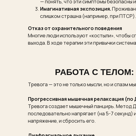
— понять, что эти симптомы безопасны и
Имагинативная экспозиция.
Проживани
слишком страшна (например, при ПТСР).
Отказ от охранительного поведения
Многие люди используют «костыли», чтобы спр
выхода. В ходе терапии эти привычки систем
РАБОТА С ТЕЛОМ
Тревога — это не только мысли, но и спазм м
Прогрессивная мышечная релаксация (по
Тревога создает мышечный панцирь. Метод Д
последовательно напрягает (на 5-7 секунд) и
напряжение, и сбросить его.
Диафрагмальное дыхание