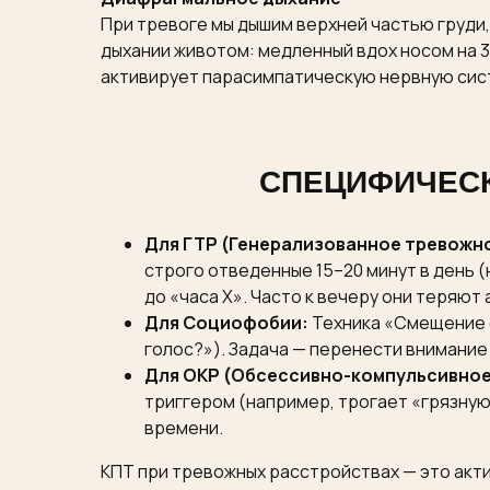
При тревоге мы дышим верхней частью груди,
дыхании животом: медленный вдох носом на 3-
активирует парасимпатическую нервную сист
СПЕЦИФИЧЕСК
Для ГТР (Генерализованное тревожн
строго отведенные 15–20 минут в день 
до «часа Х». Часто к вечеру они теряют
Для Социофобии:
Техника «Смещение ф
голос?»). Задача — перенести внимание 
Для ОКР (Обсессивно-компульсивное
триггером (например, трогает «грязную
времени.
КПТ при тревожных расстройствах — это акт