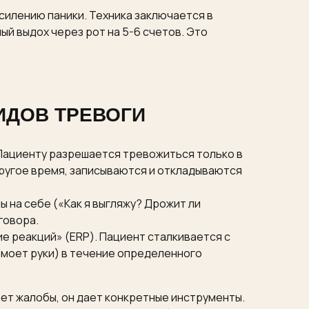
усилению паники. Техника заключается в
ый выдох через рот на 5-6 счетов. Это
ИДОВ ТРЕВОГИ
Пациенту разрешается тревожиться только в
 другое время, записываются и откладываются
на себе («Как я выгляжу? Дрожит ли
говора.
е реакций» (ERP). Пациент сталкивается с
 моет руки) в течение определенного
ет жалобы, он дает конкретные инструменты.