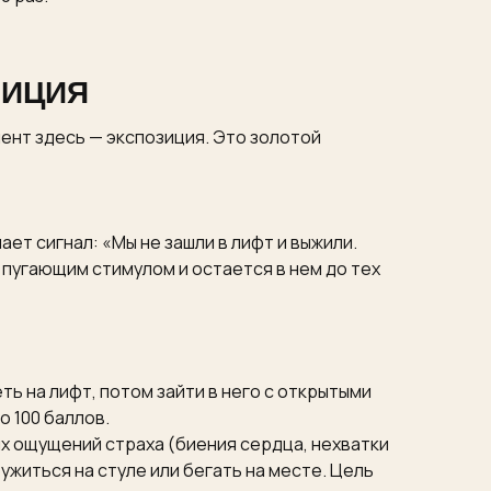
ЗИЦИЯ
ент здесь — экспозиция. Это золотой
ет сигнал: «Мы не зашли в лифт и выжили.
 пугающим стимулом и остается в нем до тех
ь на лифт, потом зайти в него с открытыми
о 100 баллов.
их ощущений страха (биения сердца, нехватки
ужиться на стуле или бегать на месте. Цель