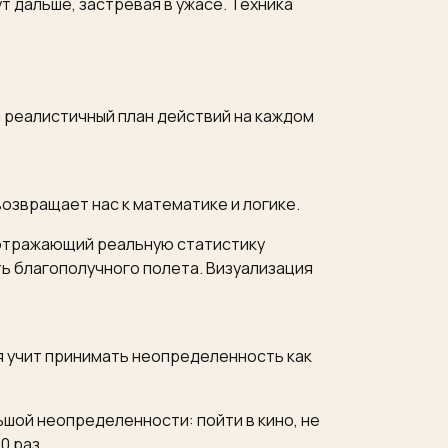
т дальше, застревая в ужасе. Техника
 реалистичный план действий на каждом
озвращает нас к математике и логике.
, отражающий реальную статистику
ь благополучного полета. Визуализация
ия учит принимать неопределенность как
ьшой неопределенности: пойти в кино, не
0 раз.