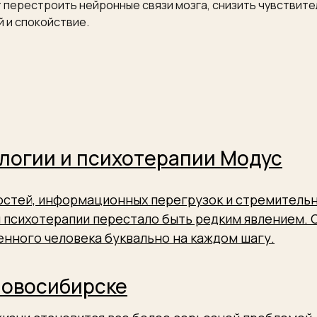
т перестроить нейронные связи мозга, снизить чувствит
й и спокойствие.
логии и психотерапии Модус
ростей, информационных перегрузок и стремитель
 психотерапии перестало быть редким явлением.
нного человека буквально на каждом шагу.
Новосибирске