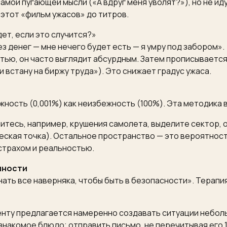
мой пугающей мысли («А вдруг меня уволят?»), но не иду
этот «фильм ужасов» до титров.
ет, если это случится?»
з денег — мне нечего будет есть — я умру под забором».
тью, он часто выглядит абсурдным. Затем прописывается
и встану на биржу труда»). Это снижает градус ужаса.
ность (0,001%) как неизбежность (100%). Эта методика в
боитесь, например, крушения самолета, выделите сектор
еская точка). Остальное пространство — это вероятност
страхом и реальностью.
нности
нать все наверняка, чтобы быть в безопасности». Терап
иенту предлагается намеренно создавать ситуации небол
знакомое блюдо; отправить письмо, не перечитывая его 1