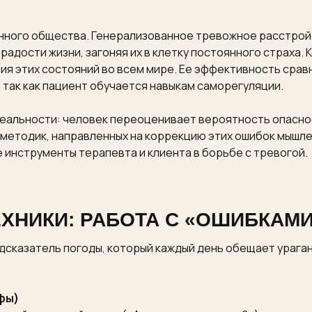
ного общества. Генерализованное тревожное расстройст
адости жизни, загоняя их в клетку постоянного страха.
ия этих состояний во всем мире. Ее эффективность срав
 так как пациент обучается навыкам саморегуляции.
реальности: человек переоценивает вероятность опасно
методик, направленных на коррекцию этих ошибок мышле
 инструменты терапевта и клиента в борьбе с тревогой.
ХНИКИ: РАБОТА С «ОШИБКАМ
сказатель погоды, который каждый день обещает ураган,
фы)