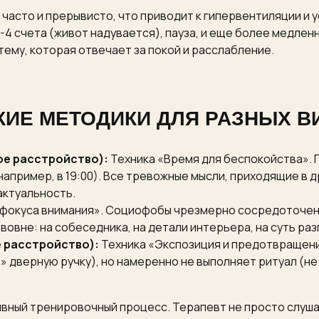
 часто и прерывисто, что приводит к гипервентиляции и 
4 счета (живот надувается), пауза, и еще более медленн
ему, которая отвечает за покой и расслабление.
ИЕ МЕТОДИКИ ДЛЯ РАЗНЫХ В
ое расстройство):
Техника «Время для беспокойства». 
(например, в 19:00). Все тревожные мысли, приходящие в
 актуальность.
окуса внимания». Социофобы чрезмерно сосредоточены 
вовне: на собеседника, на детали интерьера, на суть раз
 расстройство):
Техника «Экспозиция и предотвращени
» дверную ручку), но намеренно не выполняет ритуал (не
ивный тренировочный процесс. Терапевт не просто слуша