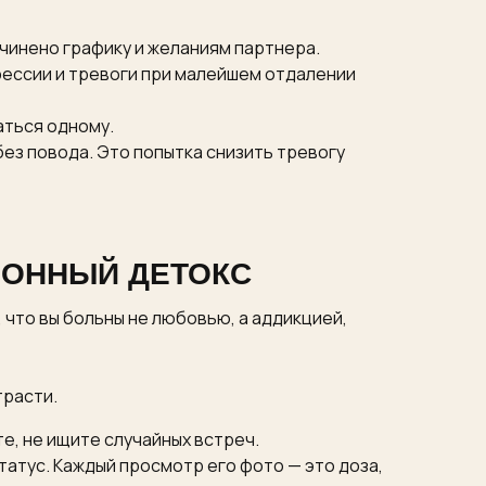
дчинено графику и желаниям партнера.
рессии и тревоги при малейшем отдалении
аться одному.
ез повода. Это попытка снизить тревогу
ИОННЫЙ ДЕТОКС
, что вы больны не любовью, а аддикцией,
трасти.
е, не ищите случайных встреч.
татус. Каждый просмотр его фото — это доза,