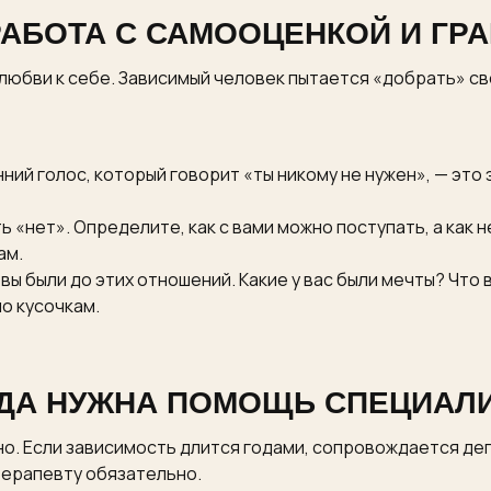
 РАБОТА С САМООЦЕНКОЙ И ГР
юбви к себе. Зависимый человек пытается «добрать» св
ий голос, который говорит «ты никому не нужен», — это 
 «нет». Определите, как с вами можно поступать, а как 
ам.
вы были до этих отношений. Какие у вас были мечты? Что 
о кусочкам.
ДА НУЖНА ПОМОЩЬ СПЕЦИАЛ
о. Если зависимость длится годами, сопровождается де
терапевту обязательно.