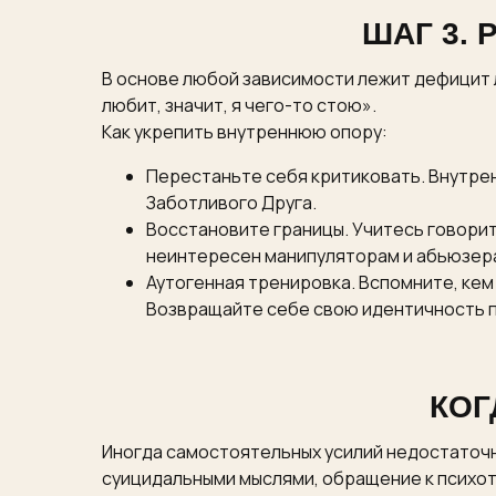
ШАГ 3.
В основе любой зависимости лежит дефицит л
любит, значит, я чего-то стою».
Как укрепить внутреннюю опору:
Перестаньте себя критиковать. Внутренн
Заботливого Друга.
Восстановите границы. Учитесь говорить
неинтересен манипуляторам и абьюзер
Аутогенная тренировка. Вспомните, кем 
Возвращайте себе свою идентичность п
КОГ
Иногда самостоятельных усилий недостаточн
суицидальными мыслями, обращение к психо