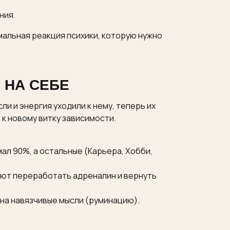
ния.
мальная реакция психики, которую нужно
 НА СЕБЕ
и и энергия уходили к нему, теперь их
 к новому витку зависимости.
ал 90%, а остальные (Карьера, Хобби,
гают переработать адреналин и вернуть
 на навязчивые мысли (руминацию).