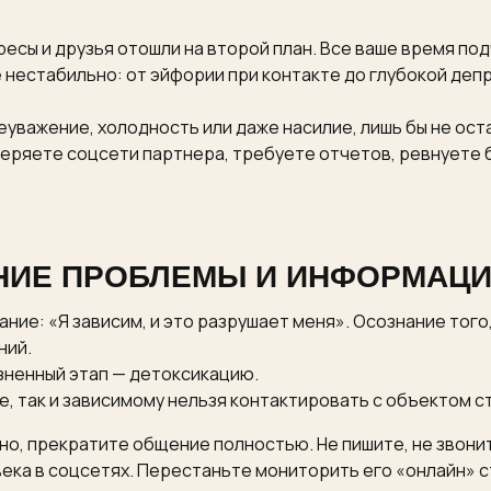
ресы и друзья отошли на второй план. Все ваше время по
нестабильно: от эйфории при контакте до глубокой деп
еуважение, холодность или даже насилие, лишь бы не ост
еряете соцсети партнера, требуете отчетов, ревнуете б
АНИЕ ПРОБЛЕМЫ И ИНФОРМАЦ
ние: «Я зависим, и это разрушает меня». Осознание того
ний.
зненный этап — детоксикацию.
е, так и зависимому нельзя контактировать с объектом с
но, прекратите общение полностью. Не пишите, не звонит
ека в соцсетях. Перестаньте мониторить его «онлайн» с