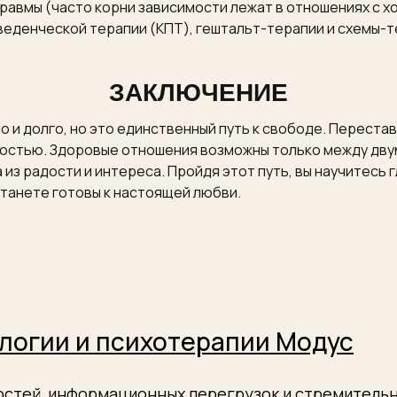
авмы (часто корни зависимости лежат в отношениях с х
еденческой терапии (КПТ), гештальт-терапии и схемы-т
ЗАКЛЮЧЕНИЕ
о и долго, но это единственный путь к свободе. Переста
чностью. Здоровые отношения возможны только между дв
а из радости и интереса. Пройдя этот путь, вы научитесь
станете готовы к настоящей любви.
логии и психотерапии Модус
ростей, информационных перегрузок и стремитель