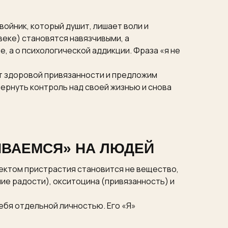
ойник, который душит, лишает воли и
веке) становятся навязчивыми, а
е, а о психологической аддикции. Фраза «я не
от здоровой привязанности и предложим
вернуть контроль над своей жизнью и снова
ИВАЕМСЯ» НА ЛЮДЕЙ
ъектом пристрастия становится не вещество,
ие радости), окситоцина (привязанность) и
ебя отдельной личностью. Его «Я»