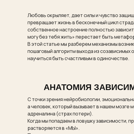
Любовь окрыляет, дает силы и чувство защищ
превращает жизнь в бесконечный цикл страда
собственное настроение полностью зависит от
могу без тебя жить» перестает быть метафо
В этой статье мы разберем механизмы возни
пошаговый алгоритм выхода из созависимых о
научиться быть счастливым в одиночестве.
АНАТОМИЯ ЗАВИСИМ
С точки зрения нейробиологии, эмоциональн
а человек, который вызывает в нашем мозге
адреналина (страх потери).
Когда мы попадаем в ловушку зависимости, п
растворяется в «МЫ».