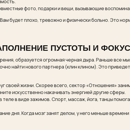
имость.
совместные фото, подарки и вещи, вызывающие воспомина
 Вам будет плохо, тревожно и физически больно. Это нор
ЗАПОЛНЕНИЕ ПУСТОТЫ И ФОКУС
рения, образуется огромная черная дыра. Раньше все мысл
очно найти нового партнера (клин клином). Это приведет
уг своей жизни. Скорее всего, сектор «Отношения» заним
ните искусственно накачивать энергией другие сферы.
в теле в виде зажимов. Спорт, массаж, йога, танцы помо
ние дня. Когда мозг занят делом, у него меньше времени