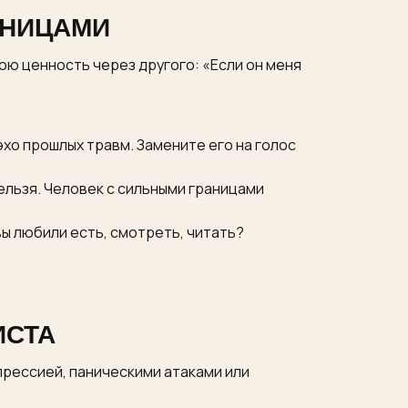
АНИЦАМИ
ою ценность через другого: «Если он меня
эхо прошлых травм. Замените его на голос
нельзя. Человек с сильными границами
вы любили есть, смотреть, читать?
ИСТА
прессией, паническими атаками или