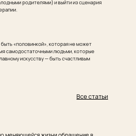
олодными родителями) и выйти из сценария
ерапии.
в быть «половинкой», которая не может
умя самодостаточными людьми, которые
 главному искусству — быть счастливым
Все статьи
но меняющейся жизни обращение в