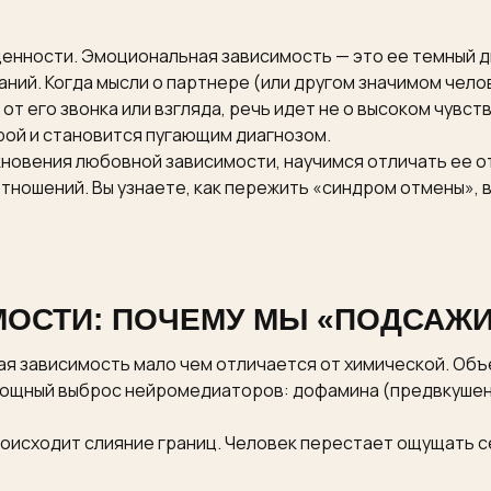
енности. Эмоциональная зависимость — это ее темный дв
ний. Когда мысли о партнере (или другом значимом чело
 его звонка или взгляда, речь идет не о высоком чувств
рой и становится пугающим диагнозом.
кновения любовной зависимости, научимся отличать ее 
тношений. Вы узнаете, как пережить «синдром отмены», 
ОСТИ: ПОЧЕМУ МЫ «ПОДСАЖ
ая зависимость мало чем отличается от химической. Об
 мощный выброс нейромедиаторов: дофамина (предвкушен
роисходит слияние границ. Человек перестает ощущать с