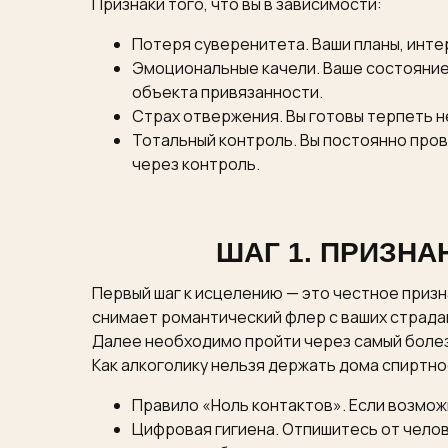
Признаки того, что вы в зависимости:
Потеря суверенитета. Ваши планы, инте
Эмоциональные качели. Ваше состояние 
объекта привязанности.
Страх отвержения. Вы готовы терпеть н
Тотальный контроль. Вы постоянно пров
через контроль.
ШАГ 1. ПРИЗН
Первый шаг к исцелению — это честное призна
снимает романтический флер с ваших страда
Далее необходимо пройти через самый боле
Как алкоголику нельзя держать дома спиртно
Правило «Ноль контактов». Если возмож
Цифровая гигиена. Отпишитесь от челов