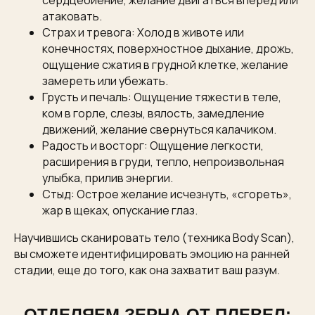
сердцебиение, желание двигаться вперед или
атаковать.
Страх и тревога: Холод в животе или
конечностях, поверхностное дыхание, дрожь,
ощущение сжатия в грудной клетке, желание
замереть или убежать.
Грусть и печаль: Ощущение тяжести в теле,
ком в горле, слезы, вялость, замедление
движений, желание свернуться калачиком.
Радость и восторг: Ощущение легкости,
расширения в груди, тепло, непроизвольная
улыбка, прилив энергии.
Стыд: Острое желание исчезнуть, «сгореть»,
жар в щеках, опускание глаз.
Научившись сканировать тело (техника Body Scan),
вы сможете идентифицировать эмоцию на ранней
стадии, еще до того, как она захватит ваш разум.
ОТДЕЛЯЕМ ЗЕРНА ОТ ПЛЕВЕЛ: