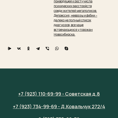
приводящей к росту числа
психических расстройств
среди жителей мегаполисов.
Депрессия, неврозы и фобии –
далеко не полный список
диагнозов, все чаще
встречающихся у горожан
Новосибирска.
+7 (923) 110-69-99 - Советская д.8
+7 (923) 734-99-69 - Д.Ковальчук 272/4