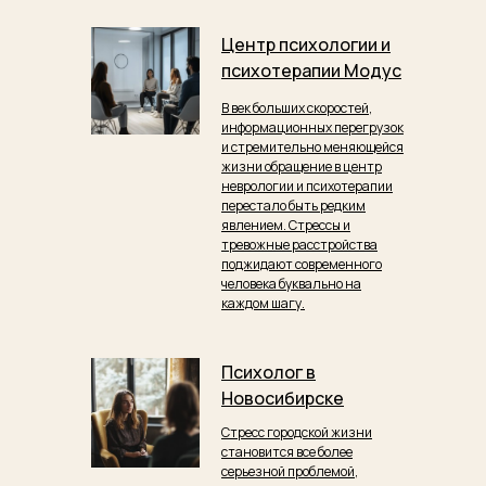
Центр психологии и
психотерапии Модус
В век больших скоростей,
информационных перегрузок
и стремительно меняющейся
жизни обращение в центр
неврологии и психотерапии
перестало быть редким
явлением. Стрессы и
тревожные расстройства
поджидают современного
человека буквально на
каждом шагу.
Психолог в
Новосибирске
Стресс городской жизни
становится все более
серьезной проблемой,