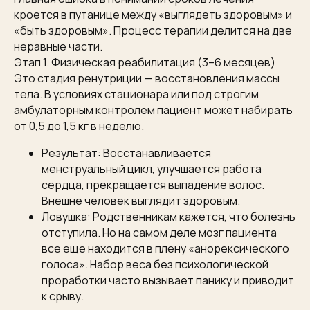
кроется в путанице между «выглядеть здоровым» и
«быть здоровым». Процесс терапии делится на две
неравные части.
Этап 1. Физическая реабилитация (3–6 месяцев)
Это стадия ренутриции — восстановления массы
тела. В условиях стационара или под строгим
амбулаторным контролем пациент может набирать
от 0,5 до 1,5 кг в неделю.
Результат: Восстанавливается
менструальный цикл, улучшается работа
сердца, прекращается выпадение волос.
Внешне человек выглядит здоровым.
Ловушка: Родственникам кажется, что болезнь
отступила. Но на самом деле мозг пациента
все еще находится в плену «анорексического
голоса». Набор веса без психологической
проработки часто вызывает панику и приводит
к срыву.