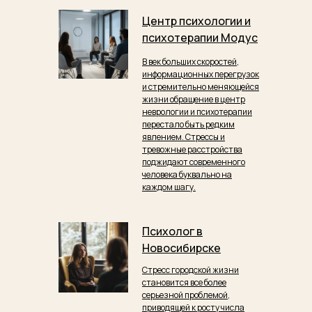
Центр психологии и
психотерапии Модус
В век больших скоростей,
информационных перегрузок
и стремительно меняющейся
жизни обращение в центр
неврологии и психотерапии
перестало быть редким
явлением. Стрессы и
тревожные расстройства
поджидают современного
человека буквально на
каждом шагу.
Психолог в
Новосибирске
Стресс городской жизни
становится все более
серьезной проблемой,
приводящей к росту числа