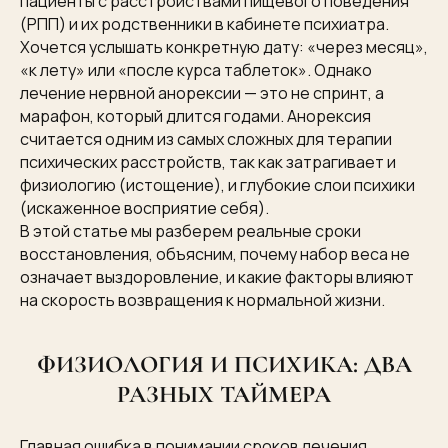
пациенты с расстройствами пищевого поведения
(РПП) и их родственники в кабинете психиатра.
Хочется услышать конкретную дату: «через месяц»,
«к лету» или «после курса таблеток». Однако
лечение нервной анорексии — это не спринт, а
марафон, который длится годами. Анорексия
считается одним из самых сложных для терапии
психических расстройств, так как затрагивает и
физиологию (истощение), и глубокие слои психики
(искаженное восприятие себя).
В этой статье мы разберем реальные сроки
восстановления, объясним, почему набор веса не
означает выздоровление, и какие факторы влияют
на скорость возвращения к нормальной жизни.
ФИЗИОЛОГИЯ И ПСИХИКА: ДВА
РАЗНЫХ ТАЙМЕРА
Главная ошибка в понимании сроков лечения