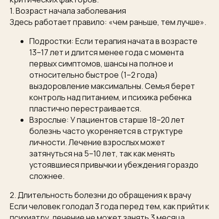
1. Возраст начала заболевания
Здесь работает правило: «чем раньше, тем лучше».
Подростки: Если терапия начата в возрасте
13–17 лет и длится менее года с момента
первых симптомов, шансы на полное и
относительно быстрое (1–2 года)
выздоровление максимальны. Семья берет
контроль над питанием, и психика ребенка
пластично перестраивается.
Взрослые: У пациентов старше 18–20 лет
болезнь часто укореняется в структуре
личности. Лечение взрослых может
затянуться на 5–10 лет, так как менять
устоявшиеся привычки и убеждения гораздо
сложнее.
2. Длительность болезни до обращения к врачу
Если человек голодал 3 года перед тем, как прийти к
психиатру, лечение не может занять 3 месяца.