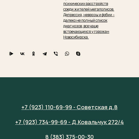
психических расстройств
среди жителей мегаполисов.
Депрессия, неврозы и фобии –
далеко не полный список
диагнозов, все чаще
встречающихся у горожан
Новосибирска.
+7 (923) 110-69-99 - Советская д.8
+7 (923) 734-99-69 - Д.Ковальчук 272/4
8 (383) 375-00-30