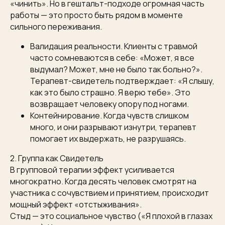
«чинить». Но в гештальт-подходе огромная часть
работы — это просто быть рядом в моменте
сильного переживания.
Валидация реальности. Клиенты с травмой
часто сомневаются в себе: «Может, я все
выдумал? Может, мне не было так больно?».
Терапевт-свидетель подтверждает: «Я слышу,
как это было страшно. Я верю тебе». Это
возвращает человеку опору под ногами.
Контейнирование. Когда чувств слишком
много, и они разрывают изнутри, терапевт
помогает их выдержать, не разрушаясь.
2. Группа как Свидетель
В групповой терапии эффект усиливается
многократно. Когда десять человек смотрят на
участника с сочувствием и принятием, происходит
мощный эффект «отстыживания».
Стыд — это социальное чувство («Я плохой в глазах