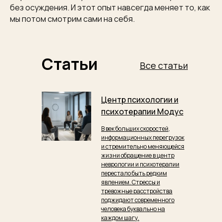
без осуждения. И этот опыт навсегда меняет то, как
мы потом смотрим сами на себя.
Статьи
Все статьи
Центр психологии и
психотерапии Модус
В век больших скоростей,
информационных перегрузок
и стремительно меняющейся
жизни обращение в центр
неврологии и психотерапии
перестало быть редким
явлением. Стрессы и
тревожные расстройства
поджидают современного
человека буквально на
каждом шагу.