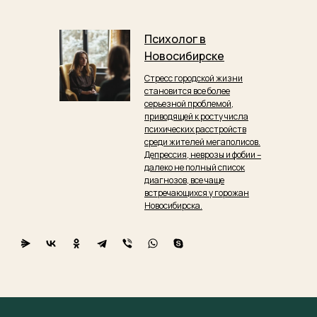
Психолог в
Новосибирске
Стресс городской жизни
становится все более
серьезной проблемой,
приводящей к росту числа
психических расстройств
среди жителей мегаполисов.
Депрессия, неврозы и фобии –
далеко не полный список
диагнозов, все чаще
встречающихся у горожан
Новосибирска.